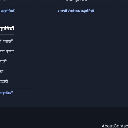
कहानियाँ
→ सभी रोमांचक कहानियाँ
कहानियाँ
 शरारतें
का बच्चा
लहरी
धा
झदारी
 कहानियाँ
About
Contac