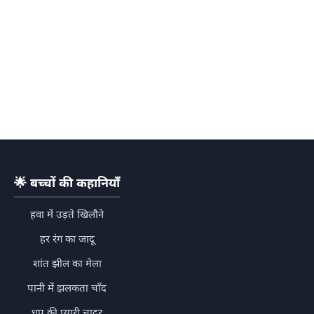
🌟
बच्चों की कहानियाँ
हवा में उड़ते खिलौने
हर रंग का जादू
शांत झील का मेला
पानी में झलकता चाँद
धूप की प्यारी चादर