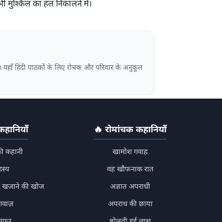
ी मुश्किल का हल निकालने में।
ै। यहाँ हिंदी पाठकों के लिए रोचक और परिवार के अनुकूल
हानियाँ
🔥
रोमांचक कहानियाँ
ी कहानी
खामोश गवाह
हस्य
वह खौफनाक रात
ें खजाने की खोज
अज्ञात अपराधी
वाज़
अपराध की छाया
 सफर
बोलती हुई लाश