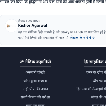
साबित कर दिया कि बुद्धिमानी और बल दोनों की आवश्यकता होती है किसी भ
लेखक | AUTHOR
Kishor Agarwal
यह एक मौलिक हिंदी कहानी है, जो
Story In Hindi
पर प्रकाशित हुई ह
कहानियाँ लिखी और प्रकाशित की जाती हैं।
लेखक के बारे में →
🌱
नैतिक कहानियाँ
🚀
साहसिक क
अनजानी दोस्ती
दमन के खोज क
खोया हुआ खजाना
द्वीप का र
नन्ही पीया की उड़ान
हिमालय की ऊँचाइयों म
सच्ची मित्रता की परीक्षा
जंगल की आ
समय का सफर
सपनों का