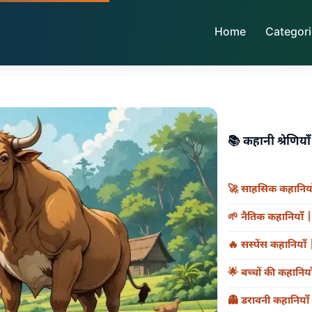
Home
Categor
📚
कहानी श्रेणिय
🚀
साहसिक कहानिया
🌱
नैतिक कहानियाँ 
🔥
सस्पेंस कहानिया
🌟
बच्चों की कहानिय
👻
डरावनी कहानियाँ