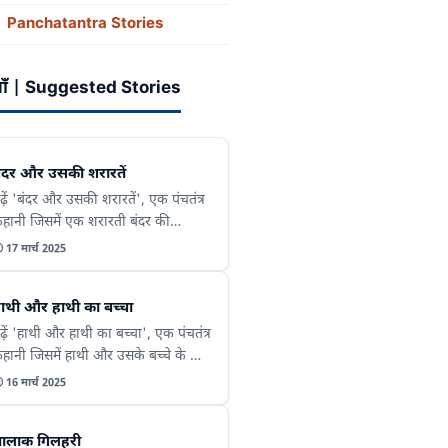
ाँ | Panchatantra Stories
याँ | Suggested Stories
ंदर और उसकी शरारतें
ढ़ें 'बंदर और उसकी शरारतें', एक पंचतंत्र
हानी जिसमें एक शरारती बंदर की
जीबोगरीब हरकतों के बारे में बताया गया

17 मार्च 2025
ै। यह कहानी हमें सिखाती है कि कभी-
भी शरारतें भी किसी के लिए
ाथी और हाथी का बच्चा
ुकसानदायक हो सकती हैं।
ढ़ें 'हाथी और हाथी का बच्चा', एक पंचतंत्र
हानी जिसमें हाथी और उसके बच्चे के बीच
े रिश्ते, समझदारी और संघर्ष को दर्शाया

16 मार्च 2025
या है। यह कहानी हमें सिखाती है कि
रिवार के सदस्य एक-दूसरे की मदद से
ालाक गिलहरी
िसी भी मुश्किल का सामना कर सकते हैं।