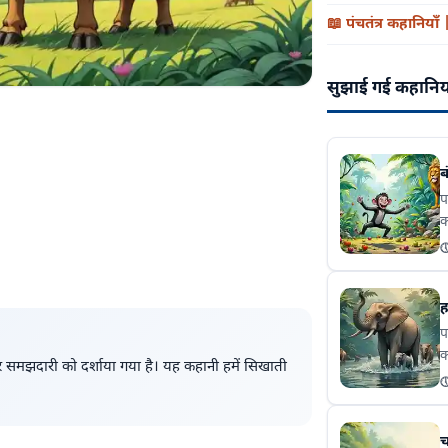
📖
पंचतंत्र कहानिय
सुझाई गई कहानि
ब
प
क
अ

ह
क
ह
न
प
क
ी और समझदारी को दर्शाया गया है। यह कहानी हमें सिखाती
क

ग
प
च
क