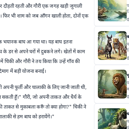
प
उधर दौड़ती रहती और गौरी एक जगह खड़ी जुगाली
ज
ाज़। फिर भी शाम को जब आँगन खाली होता, दोनों एक
म

क
स
ब
स
 में एक भयानक बाघ आ गया था। यह बाघ इतना
प
ज
े डर से अपने घरों में दुबकने लगे। खेतों में काम
स

 चिकी और गौरी ने तय किया कि उन्हें गाँव की
ह
स
िमाग में बड़ी योजना बनाई।
च
प
जो अपनी फुर्ती और चालाकी के लिए जानी जाती थी,
क
ब
ा सकती हूँ।" गौरी, जो अपनी ताकत और धैर्य के

स
ी ताकत से मुकाबला करूँ तो क्या होगा?" चिकी ने
म
घ
चालाकी से हम बाघ को हरायेंगे।"
प
प