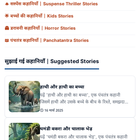
🔥
सस्पेंस कहानियाँ | Suspense Thriller Stories
🌟
बच्चों की कहानियाँ | Kids Stories
👻
डरावनी कहानियाँ | Horror Stories
📖
पंचतंत्र कहानियाँ | Panchatantra Stories
सुझाई गई कहानियाँ | Suggested Stories
हाथी और हाथी का बच्चा
पढ़ें 'हाथी और हाथी का बच्चा', एक पंचतंत्र कहानी
जिसमें हाथी और उसके बच्चे के बीच के रिश्ते, समझदारी
और संघर्ष को दर्शाया गया है। यह कहानी हमें सिखाती है
🕔
16 मार्च 2025
कि परिवार के सदस्य एक-दूसरे की मदद से किसी भी
मुश्किल का सामना कर सकते हैं।
घमंडी बकरा और चालाक भेड़
पढ़ें 'घमंडी बकरा और चालाक भेड़', एक पंचतंत्र कहानी